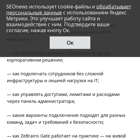
SEOnews использует cookie-файлы и
обрабатывает
Что обсудим:
персональные данные
с использованием Яндекс
Метрики. Это улучшает работу сайта и
взаимодействие с ним. Подтвердите ваше
— почему личные аккаунты, VPN и разрозненные
согласие, нажав кнопу Ок.
доступы мешают безопасному внедрению ИИ в
компании;
Ок
— как объединить разные LLM-модели в одном
корпоративном решении;
— как подключать сотрудников без сложной
инфраструктуры и лишней нагрузки на IT;
— как управлять доступами, лимитами и расходами
через панель администратора;
— какие варианты подключения подходят для разных
команд, задач и требований к безопасности;
— как ZeBrains Gate работает на практике — на живой