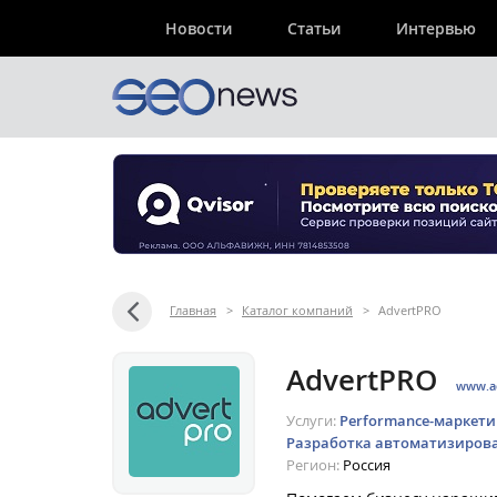
Новости
Статьи
Интервью
Главная
>
Каталог компаний
>
AdvertPRO
AdvertPRO
www.ad
Услуги:
Performance-маркети
Разработка автоматизирова
Регион:
Россия