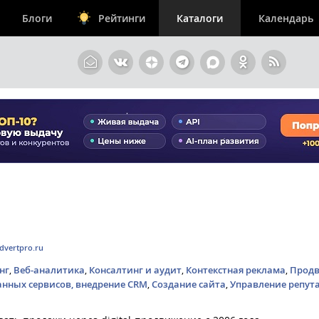
Блоги
Рейтинги
Каталоги
Календарь
vertpro.ru
нг
,
Веб-аналитика
,
Консалтинг и аудит
,
Контекстная реклама
,
Продв
нных сервисов, внедрение CRM
,
Создание сайта
,
Управление репут