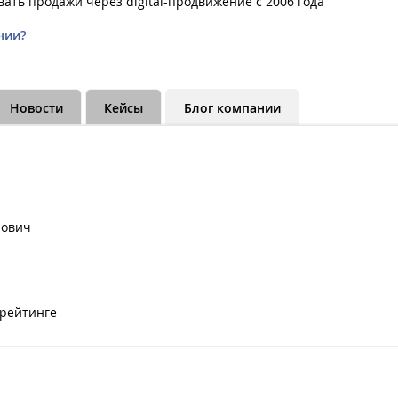
ать продажи через digital-продвижение c 2006 года
нии?
Новости
Кейсы
Блог компании
рович
 рейтинге