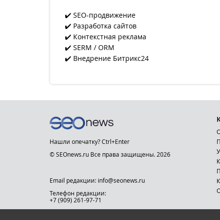
✔️ SEO-продвижение
✔️ Разработка сайтов
✔️ Контекстная реклама
✔️ SERM / ORM
✔️ Внедрение Битрикс24
О
Нашли опечатку? Ctrl+Enter
П
У
© SEOnews.ru Все права защищены. 2026
К
Email редакции: info@seonews.ru
К
О
Телефон редакции:
+7 (909) 261-97-71