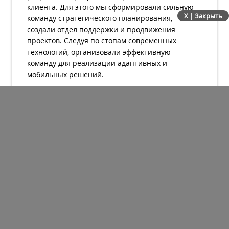
клиента. Для этого мы сформировали сильную
X | Закрыть
команду стратегического планирования,
создали отдел поддержки и продвижения
проектов. Следуя по стопам современных
технологий, организовали эффективную
команду для реализации адаптивных и
мобильных решений.
В числе наших клиентов: Райффайзенбанк,
Гранд Экспресс, Росводоканал, Аэрос, Аэрофлот,
Профиспорт, ABC-Klinkergruppe, РГУ нефти и
газа имени И.М. Губкина, Партия Роста, НАЭН,
Человек и закон.
Поэтому мы всегда работаем Сообща.