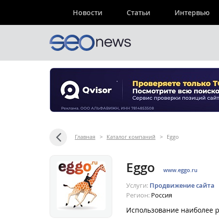
Новости
Статьи
Интервью
Главная
>
Каталог компаний
>
Eggo
Eggo
www.eggo.ru
Услуги:
Продвижение сайта
Регион:
Россия
Использование наиболее р