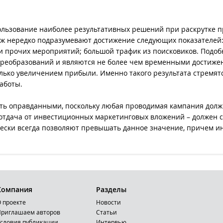
ользование наиболее результативных решений при раскрутке п
 нередко подразумевают достижение следующих показателей:
 и прочих мероприятий; большой трафик из поисковиков. Подо
реобразований и являются не более чем временными достижен
ко увеличением прибыли. Именно такого результата стремятся
работы.
ть оправданными, поскольку любая проводимая кампания долж
отдача от инвестиционных маркетинговых вложений – должен со
ески всегда позволяют превышать данное значение, причем ин
Компания
Разделы
 проекте
Новости
риглашаем авторов
Статьи
словия публикации
Интервью