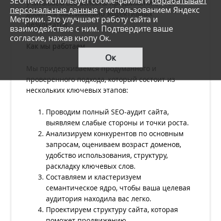
SEOnews использует cookie-файлы и
обрабатывает
учитываем все аспекты продвижения, чтобы
персональные данные
с использованием Яндекс
добиться максимально эффективных
Метрики. Это улучшает работу сайта и
результатов.
взаимодействие с ним. Подтвердите ваше
согласие, нажав кнопу Ок.
Как мы работаем
Ок
Мы придерживаемся продуманного и
проверенного подхода, который состоит из
нескольких ключевых этапов:
Проводим полный SEO-аудит сайта,
выявляем слабые стороны и точки роста.
Анализируем конкурентов по основным
запросам, оцениваем возраст доменов,
удобство использования, структуру,
раскладку ключевых слов.
Составляем и кластеризуем
семантическое ядро, чтобы ваша целевая
аудитория находила вас легко.
Проектируем структуру сайта, которая
поможет продвижению.