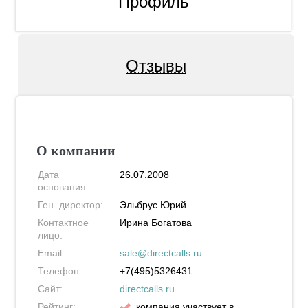
Профиль
Отзывы
О компании
Дата
26.07.2008
основания:
Ген. директор:
Эльбрус Юрий
Контактное
Ирина Богатова
лицо:
Email:
sale@directcalls.ru
Телефон:
+7(495)5326431
Сайт:
directcalls.ru
Рейтинг:
компания участвует в