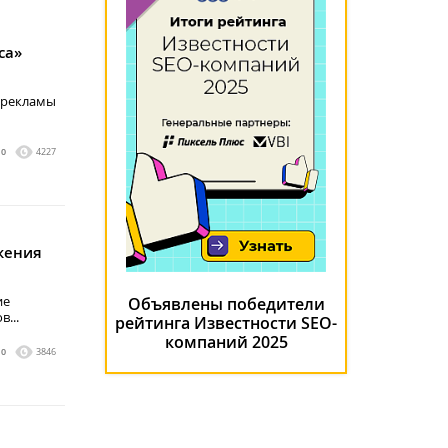
са»
 рекламы
0
4227
жения
ие
Объявлены победители
...
рейтинга Известности SEO-
компаний 2025
0
3846