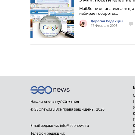
Mail.Ru не останавливается, а
набирает обороты…
Дорогая Редакция
17 Февраля 2006
О
Нашли опечатку? Ctrl+Enter
П
У
© SEOnews.ru Все права защищены. 2026
К
Email редакции: info@seonews.ru
К
О
Телефон редакции: