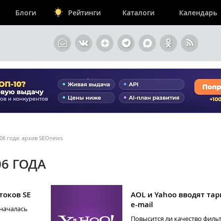
Блоги
Рейтинги
Каталоги
Календарь
06 года: архив SEOnews
6 ГОДА
токов SE
AOL и Yahoo вводят та
e-mail
 началась
Повысится ли качество филь