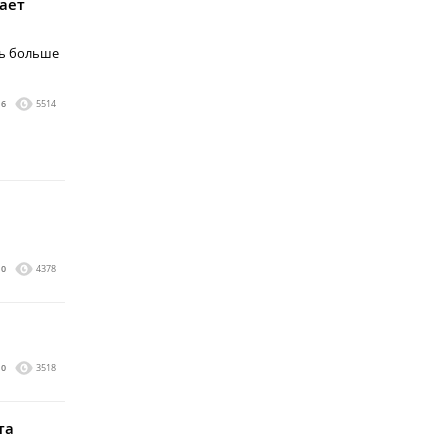
гает
ть больше
6
5514
0
4378
0
3518
та