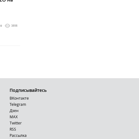
0
3898
Подписывайтесь
ВКонтакте
Telegram
Дзен
MAX
Тwitter
RSS
Рассылка