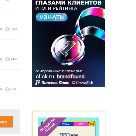
0
3743
ю
0
4430
0
4186
ики