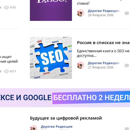
спама?
0
4150
Дорогая Редакция
28 Февраля 2006
Россия в списках не зна
Единственная книга о SEO не
доступна…
» ищет
ния целей
Дорогая Редакция
27 Февраля 2006
0
4213
Будущее за цифровой рекламой
Дорогая Редакция