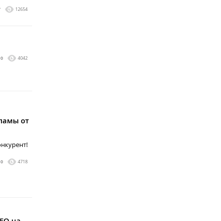
7
12654
0
4042
ламы от
онкурент!
0
4718
SEO на