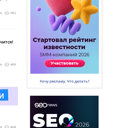
0
3952
чится!
0
4409
Хочу рекламу. Что делать?
0
4028