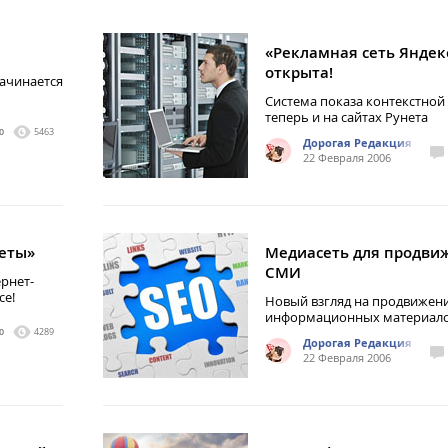
«Рекламная сеть Яндек
открыта!
ачинается
Система показа контекстной
теперь и на сайтах Рунета
0
5463
Дорогая Редакция
22 Февраля 2006
еты»
Медиасеть для продви
СМИ
рнет-
се!
Новый взгляд на продвижен
информационных материалов
0
4289
Дорогая Редакция
22 Февраля 2006