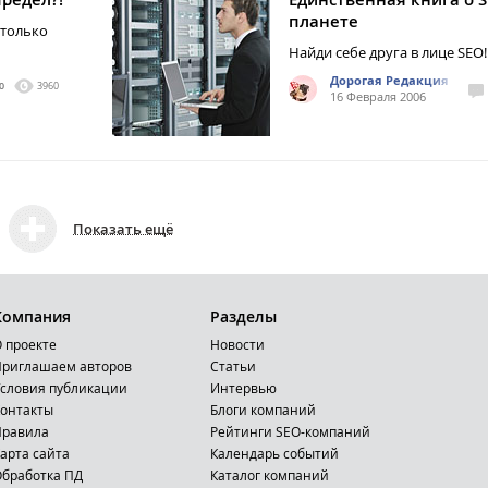
планете
 только
Найди себе друга в лице SEO!
Дорогая Редакция
0
3960
16 Февраля 2006
Показать ещё
Компания
Разделы
 проекте
Новости
риглашаем авторов
Статьи
словия публикации
Интервью
онтакты
Блоги компаний
Правила
Рейтинги SEO-компаний
арта сайта
Календарь событий
бработка ПД
Каталог компаний