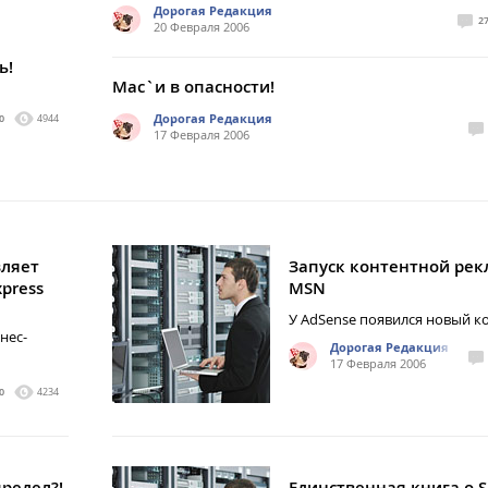
Дорогая Редакция
2
20 Февраля 2006
ь!
Mac`и в опасности!
Дорогая Редакция
0
4944
17 Февраля 2006
вляет
Запуск контентной рек
xpress
MSN
У AdSense появился новый к
нес-
Дорогая Редакция
17 Февраля 2006
0
4234
предел?!
Единственная книга о 