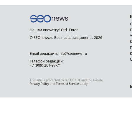
О
Нашли опечатку? Ctrl+Enter
П
У
© SEOnews.ru Все права защищены. 2026
К
Email редакции: info@seonews.ru
К
О
Телефон редакции:
+7 (909) 261-97-71
This site is protected by reCAPTCHA and the Google
Privacy Policy
and
Terms of Service
apply.