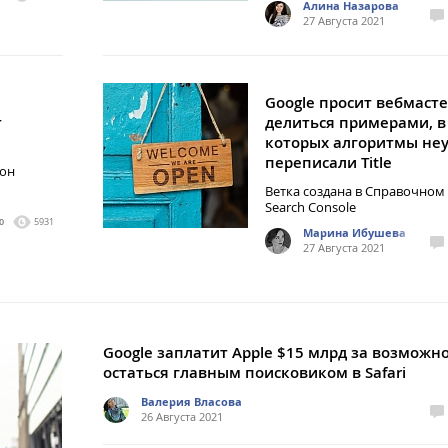
Алина Назарова
27 Августа 2021
Google просит вебмаст
т
делиться примерами, в
которых алгоритмы не
переписали Title
жон
Ветка создана в Справочном
Search Console
0
5931
Марина Ибушева
27 Августа 2021
Google заплатит Apple $15 млрд за возможн
остаться главным поисковиком в Safari
Валерия Власова
26 Августа 2021