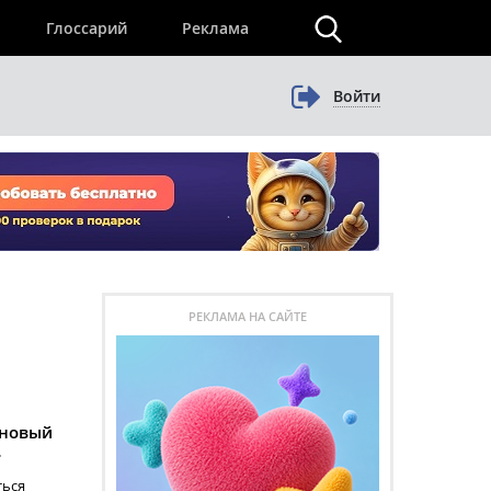
×
Глоссарий
Реклама
Войти
РЕКЛАМА НА САЙТЕ
 новый
»
ться