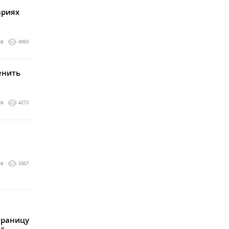
ариях
0
4960
енить
0
4273
0
3367
траницу