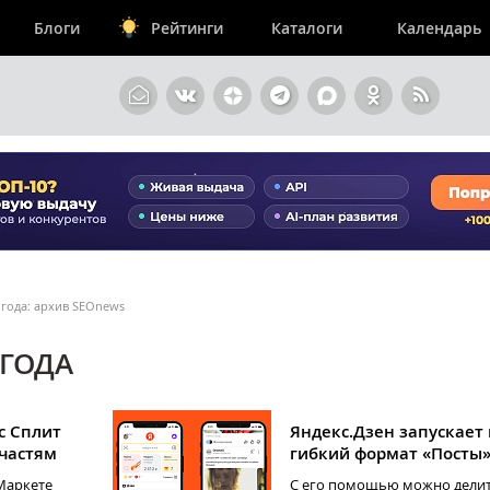
Блоги
Рейтинги
Каталоги
Календарь
1 года: архив SEOnews
 ГОДА
с Сплит
Яндекс.Дзен запускает
 частям
гибкий формат «Посты
.Маркете
С его помощью можно дели