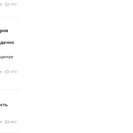
0
3107
еров
удачно
 центре
0
3710
ость
0
8607