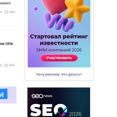
зывами
0
3928
м title
0
5679
Хочу рекламу. Что делать?