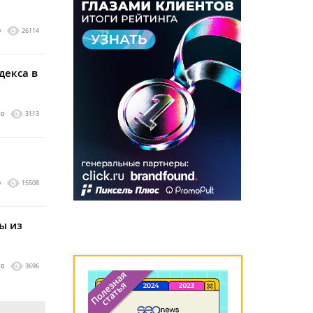
0
26114
декса в
0
3113
0
15508
ы из
0
3696