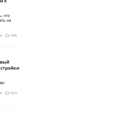
й к
, что
ать на
0
3900
овый
астройки
ево
0
4223