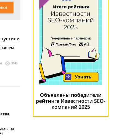
ики
опустили
в нашем
0
3343
Объявлены победители
рейтинга Известности SEO-
компаний 2025
рсии
ламы на
21