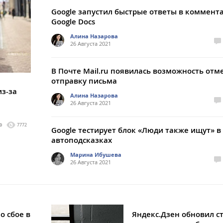
Google запустил быстрые ответы в коммент
Google Docs
Алина Назарова
26 Августа 2021
В Почте Mail.ru появилась возможность отм
отправку письма
з-за
Алина Назарова
26 Августа 2021
0
7772
Google тестирует блок «Люди также ищут» в
автоподсказках
Марина Ибушева
26 Августа 2021
о сбое в
Яндекс.Дзен обновил с