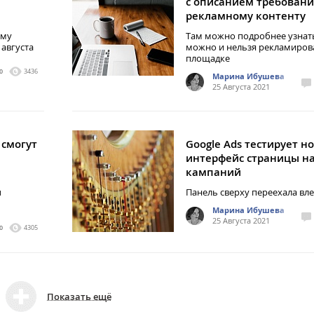
с описанием требовани
рекламному контенту
ому
Там можно подробнее узнать
 августа
можно и нельзя рекламиров
площадке
0
3436
Марина Ибушева
25 Августа 2021
смогут
Google Ads тестирует н
интерфейс страницы н
кампаний
ы
Панель сверху переехала вл
Марина Ибушева
25 Августа 2021
0
4305
Показать ещё