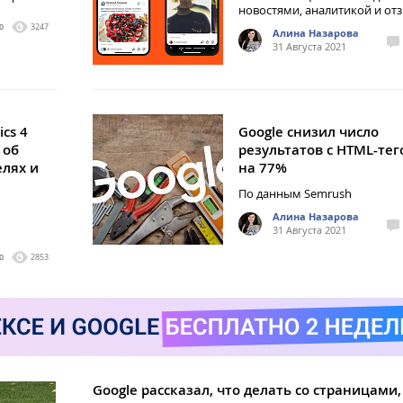
новостями, аналитикой и от
0
3247
Алина Назарова
31 Августа 2021
ics 4
Google снизил число
 об
результатов с HTML-тего
лях и
на 77%
По данным Semrush
Алина Назарова
31 Августа 2021
0
2853
Google рассказал, что делать со страницами,