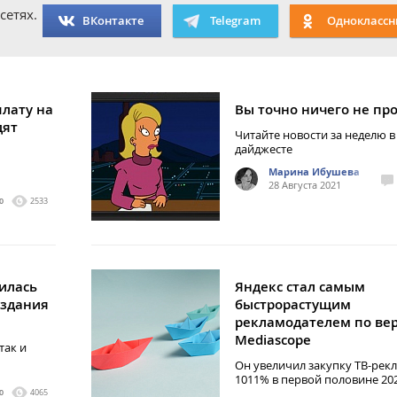
сетях.
ВКонтакте
Telegram
Одноклассн
плату на
Вы точно ничего не пр
дят
Читайте новости за неделю 
дайджесте
Марина Ибушева
28 Августа 2021
0
2533
илась
Яндекс стал самым
оздания
быстрорастущим
рекламодателем по ве
Mediascope
так и
Он увеличил закупку ТВ-рек
1011% в первой половине 20
0
4065