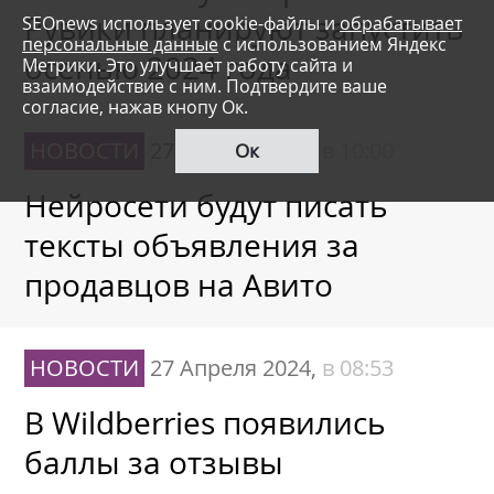
Рувики планируют запустить
SEOnews использует cookie-файлы и
обрабатывает
персональные данные
с использованием Яндекс
осенью 2024 года
Метрики. Это улучшает работу сайта и
взаимодействие с ним. Подтвердите ваше
согласие, нажав кнопу Ок.
НОВОСТИ
27 Апреля 2024,
в 10:00
Ок
Нейросети будут писать
тексты объявления за
продавцов на Авито
НОВОСТИ
27 Апреля 2024,
в 08:53
В Wildberries появились
баллы за отзывы