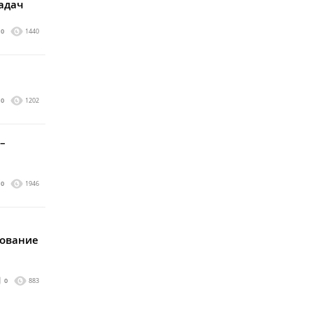
адач
0
1440
0
1202
–
0
1946
дование
0
883