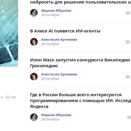
нейросеть для решения пользовательских з
Марина Ибушева
28 Октября
В Алисе AI появятся ИИ-агенты
Анастасия Артемова
28 Октября
Илон Маск запустил конкурента Википедии 
Грокипедию
Анастасия Артемова
28 Октября
Где в России больше всего интересуются
0
962
программированием с помощью ИИ. Иссле
Яндекса
Марина Ибушева
28 Октября