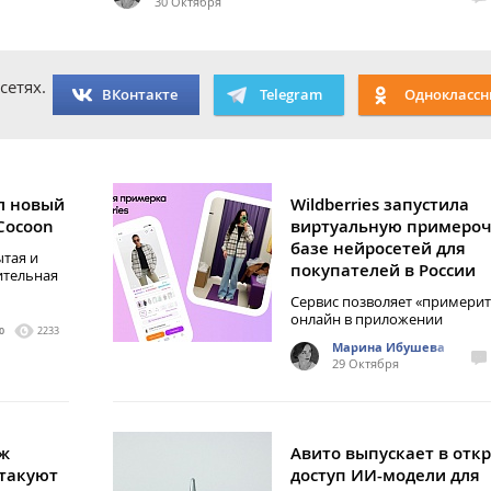
30 Октября
сетях.
ВКонтакте
Telegram
Одноклассн
л новый
Wildberries запустила
Cocoon
виртуальную примероч
базе нейросетей для
тая и
покупателей в России
ительная
Сервис позволяет «примерит
онлайн в приложении
0
2233
Марина Ибушева
29 Октября
аж
Авито выпускает в отк
такуют
доступ ИИ-модели для