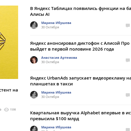
В Яндекс Таблицах появились функции на б
Алисы AI
Марина Ибушева
30 Октября
Яндекс анонсировал диктофон с Алисой Про 
выйдет в первой половине 2026 года
Анастасия Артемова
30 Октября
Яндекс UrbanAds запускает видеорекламу н
планшетах в такси
стент на
Марина Ибушева
30 Октября
0
1598
Квартальная выручка Alphabet впервые в и
превысила $100 млрд
Марина Ибушева