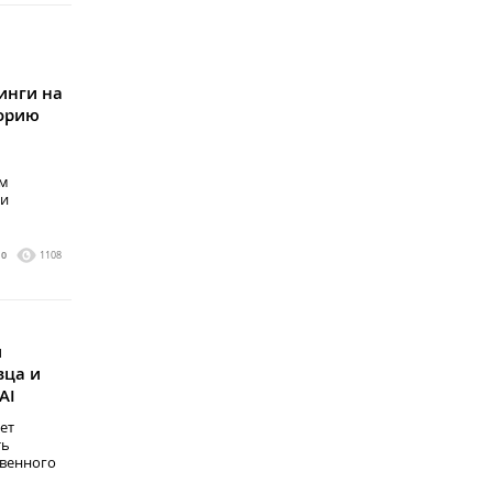
инги на
орию
ам
ли
0
1108
л
вца и
AI
ет
ть
венного