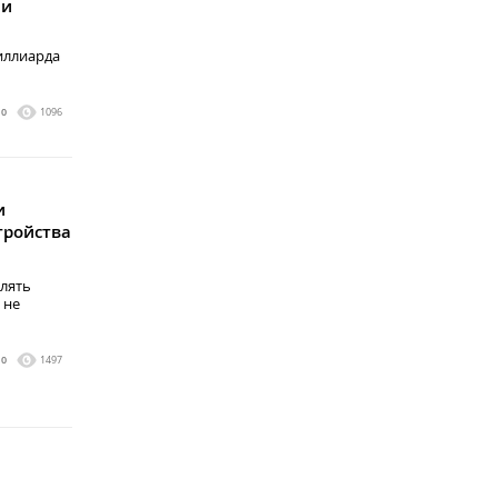
ии
иллиарда
0
1096
и
тройства
влять
 не
0
1497