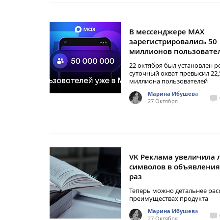
В мессенджере МАХ
зарегистрировались 50
миллионов пользовате
22 октября был установлен р
суточный охват превысил 22,
миллиона пользователей
Марина Ибушева
27 Октября
VK Реклама увеличила 
символов в объявления
раз
Теперь можно детальнее рас
преимуществах продукта
Марина Ибушева
27 Октября