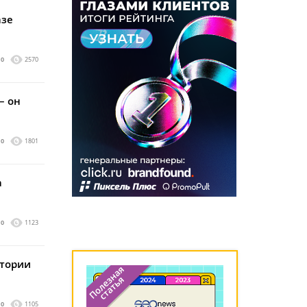
азе
0
2570
– он
0
1801
а
0
1123
стории
0
1105