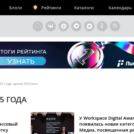
Блоги
Рейтинги
Каталоги
Календарь
25 года: архив SEOnews
5 ГОДА
У Workspace Digital Awa
ассовый
появилась новая катег
отку
Медиа, посвященная р