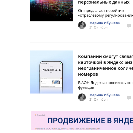
персональных данных
Он предлагает перейти к
«отраслевому регулировани
Марина Ибушева
31 Октября
Компании смогут связат
карточкой в Яндекс Биз
неограниченное колич
номеров
В АОН Яндекса появилась но
функция
Марина Ибушева
31 Октября