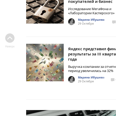
покупателей и бизнес
Исследование МегаФона и
«Лаборатории Касперского»
Марина Ибушева
29 Октября
Наверх
Яндекс представил фи
результаты за III кварт
года
Выручка компании за отчет
период увеличилась на 32%
Марина Ибушева
29 Октября