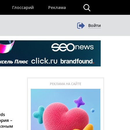
×
Глоссарий
Реклама
Войти
РЕКЛАМА НА САЙТЕ
rds
ория –
азным