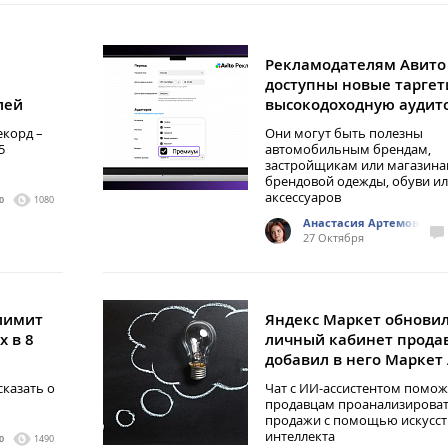
Рекламодателям Авито
доступны новые таргет
лей
высокодоходную аудит
екорд –
Они могут быть полезны
5
автомобильным брендам,
застройщикам или магазин
брендовой одежды, обуви и
аксессуаров
0
1080
Анастасия Артемова
27 Октября
лимит
Яндекс Маркет обнови
х в 8
личный кабинет прода
добавил в него Маркет 
сказать о
Чат с ИИ-ассистентом помож
продавцам проанализирова
продажи с помощью искусст
интеллекта
0
1490