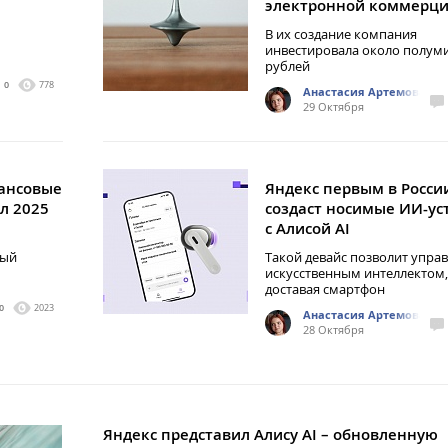
электронной коммерц
В их создание компания
инвестировала около полум
рублей
0
778
Анастасия Артемова
29 Октября
нансовые
Яндекс первым в Росси
ал 2025
создаст носимые ИИ-ус
с Алисой AI
ный
Такой девайс позволит упра
искусственным интеллектом,
доставая смартфон
0
2023
Анастасия Артемова
28 Октября
Яндекс представил Алису AI – обновленную