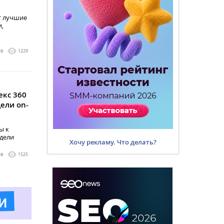
т лучшие
и,
0
1229
екс 360
ели on-
ы к
дели
Хочу рекламу. Что делать?
0
1525