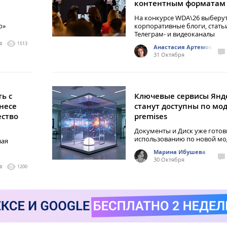
контентным форматам
На конкурсе WDA\26 выберу
ю»
корпоративные блоги, стать
Телеграм- и видеоканалы
0
1513
Анастасия Артемова
31 Октября
ь с
Ключевые сервисы Янд
несе
станут доступны по мод
ество
premises
Документы и Диск уже готов
использованию по новой мо
вая
Марина Ибушева
30 Октября
0
1200