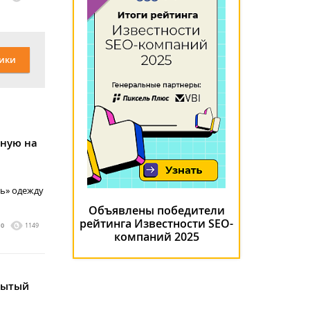
ики
ную на
ь» одежду
Объявлены победители
рейтинга Известности SEO-
0
1149
компаний 2025
рытый