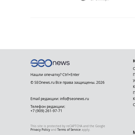
О
Нашли опечатку? Ctrl+Enter
П
У
© SEOnews.ru Все права защищены. 2026
К
Email редакции: info@seonews.ru
К
О
Телефон редакции:
+7 (909) 261-97-71
This site is protected by reCAPTCHA and the Google
Privacy Policy
and
Terms of Service
apply.