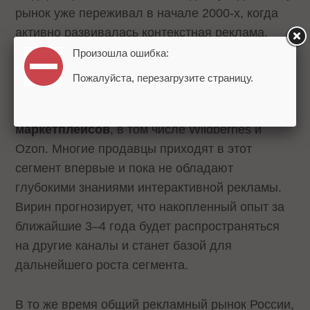
рынок уже переживал в начале 2000-х, когда
активно развивалась контекстная реклама.
Произошла ошибка:
По словам эксперта, значительная часть
Пожалуйста, перезагрузите страницу.
текущего оборота формируется за счет
обязательных рекламных бюджетов
маркетплейсов
, в том числе Wildberries и
Ozon. Многие продавцы приходят в этот
сегмент впервые и пока не обладают
глубокими знаниями интерактивной рекламы.
Вирин прогнозирует, что накопленный опыт за
ближайшие 3–4 года будет распространяться
на другие каналы и станет базой для
дальнейшего роста сегмента.
В то же время общий рекламный рынок России,