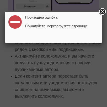
Произошла ошибка:
Как работает колокольчик:
Пожалуйста, перезагрузите страницу.
Зайдите на канал автора из своих
подписок, найдите иконку с колокольчиком
рядом с кнопкой «Вы подписаны».
Активируйте колокольчик, и вы начнете
получать пуш-уведомления с новыми
публикациями автора.
Если контент автора перестает быть
актуальным или уведомления покажутся
слишком навязчивыми, вы можете
выключить колокольчик.