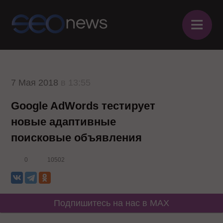
≡
7 Мая 2018
в 13:55
Google AdWords тестирует
новые адаптивные
поисковые объявления
0
10502
Подпишитесь на нас в MAX