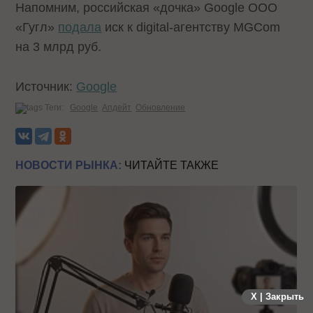
Напомним, российская «дочка» Google ООО
«Гугл»
подала
иск к digital-агентству MGСom
на 3 млрд руб.
Источник:
Google
Теги:
Google
Апдейт
Обновление
НОВОСТИ РЫНКА:
ЧИТАЙТЕ ТАКЖЕ
X | Закрыть