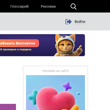
×
Глоссарий
Реклама
Войти
РЕКЛАМА НА САЙТЕ