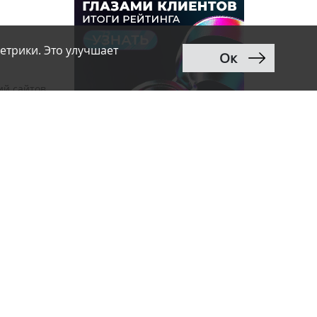
етрики. Это улучшает
Ок
ий сайтов
иями, как