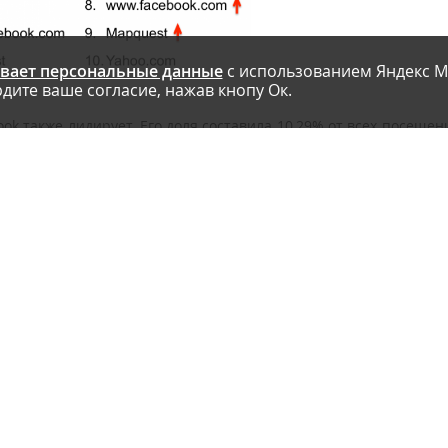
вает персональные данные
с использованием Яндекс М
дите ваше согласие, нажав кнопу Ок.
k также лидирует. Его доля составила 10,29% от всех посещен
ройку лидеров Youtube.
ом топ-листе исследований, уже опубликованных такими компан