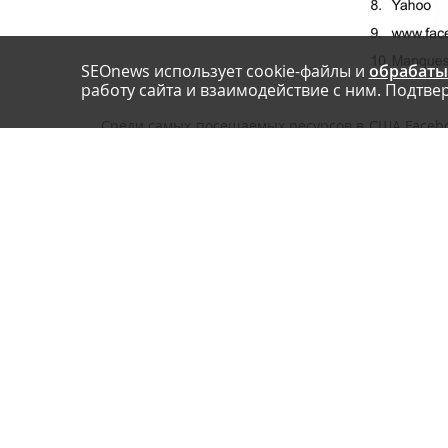
SEOnews использует cookie-файлы и
обрабаты
работу сайта и взаимодействие с ним. Подтвер
Среди самых посещаемых ресурсов в США Faceboo
в Америке. На втором месте Google, и замыкает т
Любопытно, но Facebook не появляется ни в одн
Google, Yahoo, Bing, Ask и AOL.
Теги:
Facebook
Hitwise
Исследования
Запросы
Рассказать друзьям: