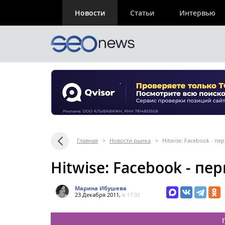
Новости
Статьи
Интервью
Главная
>
Новости рынка
>
Hitwise: Facebook - пер
Hitwise: Facebook - пер
Марина Ибушева
23 Декабря 2011,
в 17:32