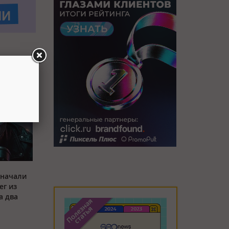
 начали
ег из
а два