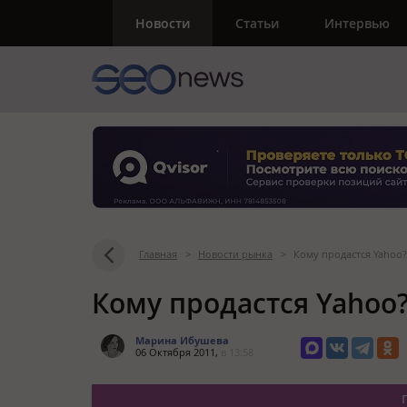
Новости
Статьи
Интервью
Главная
>
Новости рынка
>
Кому продастся Yahoo?
Кому продастся Yahoo
Марина Ибушева
06 Октября 2011,
в 13:58