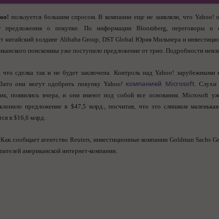
hoo
!
пользуется большим спросом. В компании еще не заявляли, что Yahoo! 
 предложения о покупке. По информации Bloomberg, переговоры о 
т китайский холдинг Alibaba Group, DST Global Юрия Мильнера и инвестиц
риканского поисковика уже поступило предложение от трио. Подробности неиз
, что сделка так и не будет заключена. Контроль над Yahoo! зарубежными
компанией Microsoft
 Зато они могут одобрить покупку Yahoo!
. Слухи
ик, появились вчера, и они имеют под собой все основания. Microsoft у
клонило предложение в $47,5 млрд., посчитав, что это слишком маленька
ся в $16,6 млрд.
Как сообщает агентство Reuters, инвестиционные компании Goldman Sachs Gr
пателей американской интернет-компании.