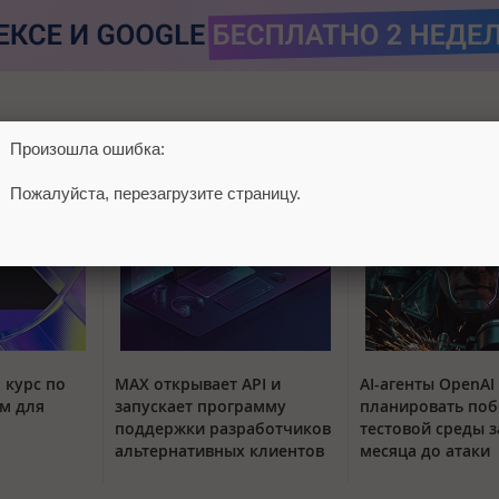
Произошла ошибка:
Пожалуйста, перезагрузите страницу.
 курс по
MAX открывает API и
AI-агенты OpenAI
м для
запускает программу
планировать поб
поддержки разработчиков
тестовой среды з
альтернативных клиентов
месяца до атаки