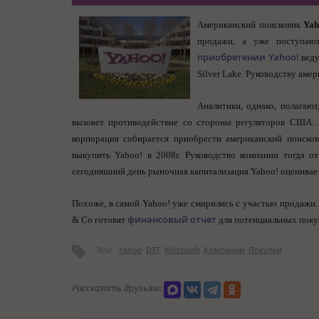
Американский поисковик
Ya
продажи, а уже поступают
приобретении Yahoo!
веду
Silver Lake. Руководству аме
Аналитики, однако, полагают
вызовет противодействие со стороны регуляторов США.
корпорация собирается приобрести американский поисков
выкупить Yahoo! в 2008г. Руководство компании тогда от
сегодняшний день рыночная капитализация Yahoo! оценивает
Похоже, в самой Yahoo! уже смирились с участью продажи. 
финансовый отчет
& Co готовят
для потенциальных поку
Теги:
Yahoo
DST
Microsoft
Компании
Покупки
Рассказать друзьям: