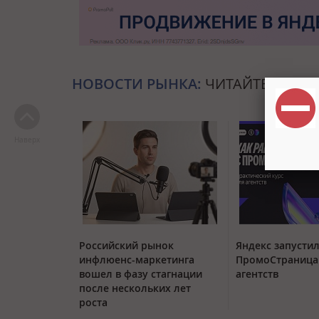
НОВОСТИ РЫНКА:
ЧИТАЙТЕ ТАКЖЕ
Наверх
Российский рынок
Яндекс запустил
инфлюенс-маркетинга
ПромоСтраница
вошел в фазу стагнации
агентств
после нескольких лет
роста