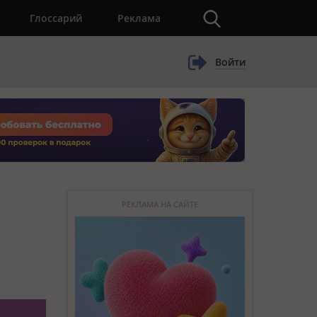
×
Глоссарий
Реклама
Войти
РЕКЛАМА НА САЙТЕ