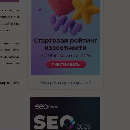
открыта для
совместном
ионный фонд
вестны.
 компаниями
 о том, что
же пыталась
я сумма. На
Хочу рекламу. Что делать?
oup и Allen