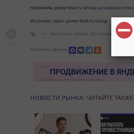
Напомним, ранее Mail.ru Group
расширила
списо
Источник: пресс-релиз Mail.ru Group
Теги:
Mail.ru Group
myTarget
Юла
Реклама
Наверх
Рассказать друзьям:
НОВОСТИ РЫНКА:
ЧИТАЙТЕ ТАКЖЕ