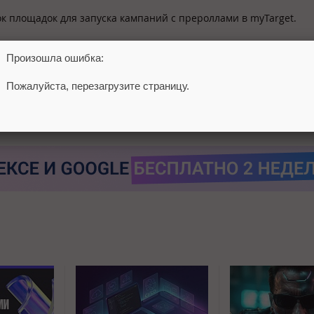
к площадок для запуска кампаний с прероллами в myTarget.
Произошла ошибка:
Пожалуйста, перезагрузите страницу.