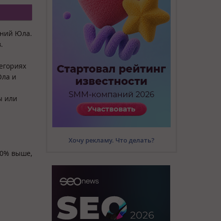
ений Юла.
в.
егориях
Юла и
ы или
Хочу рекламу. Что делать?
40% выше,