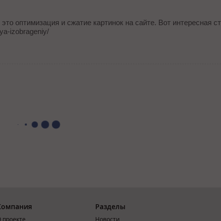
это оптимизация и сжатие картинок на сайте. Вот интересная ст
iya-izobrageniy/
Компания
Разделы
 проекте
Новости