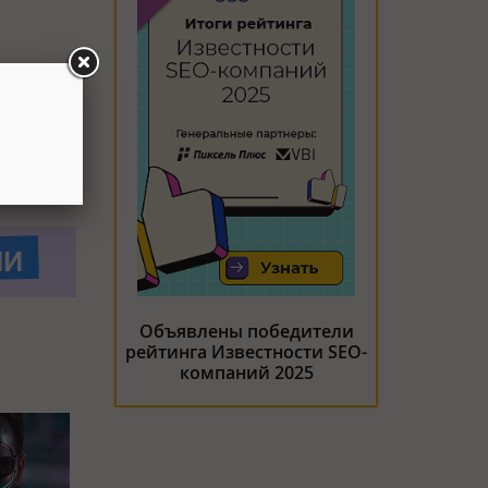
Объявлены победители
рейтинга Известности SEO-
компаний 2025