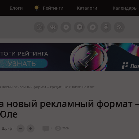
Блоги
Рейтинги
Каталоги
Календарь
ила новый рекламный формат – кредитные кнопки на Юле
ила новый рекламный формат 
 Юле
Шрифт:
1
7109