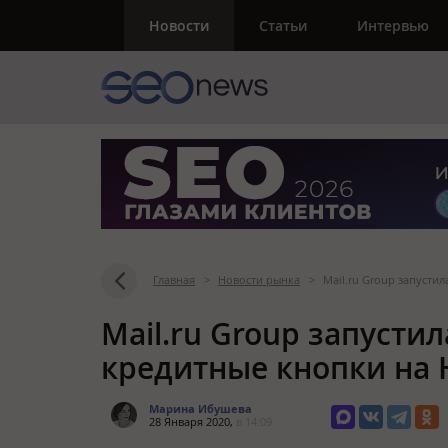
Новости
Статьи
Интервью
Главная
>
Новости рынка
>
Mail.ru Group запуст
Mail.ru Group запуст
кредитные кнопки на
Марина Ибушева
28 Января 2020,
в 14:09