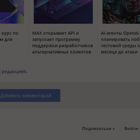
 курс по
MAX открывает API и
AI-агенты OpenAI
м для
запускает программу
планировать поб
поддержки разработчиков
тестовой среды з
альтернативных клиентов
месяца до атаки
с
редакцией
.
Добавить комментарий
Подписаться
Войти