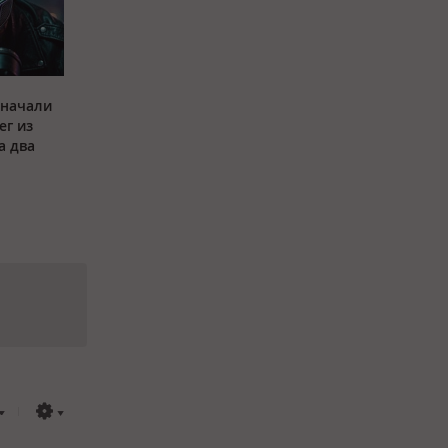
 начали
ег из
а два