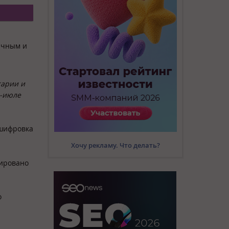
ичным и
тарии и
е-июле
сшифровка
Хочу рекламу. Что делать?
рировано
о