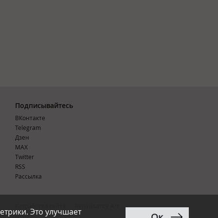
Подписывайтесь
ВКонтакте
Telegram
Дзен
MAX
Тwitter
RSS
Рассылка
Разработка сайта:
Renaissance Art
етрики. Это улучшает
Ок