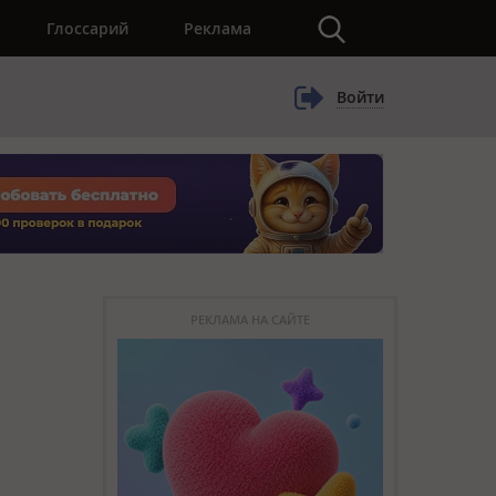
×
Глоссарий
Реклама
Войти
РЕКЛАМА НА САЙТЕ