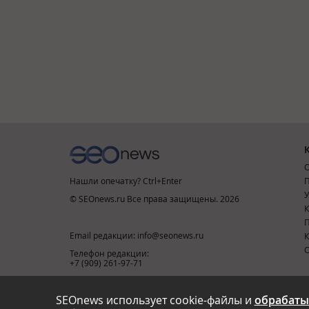
О
Нашли опечатку? Ctrl+Enter
П
У
© SEOnews.ru Все права защищены. 2026
К
Email редакции: info@seonews.ru
К
О
Телефон редакции:
+7 (909) 261-97-71
SEOnews использует cookie-файлы и
обрабаты
This site is protected by reCAPTCHA and the Google
Privacy Policy
and
Terms of Service
apply.