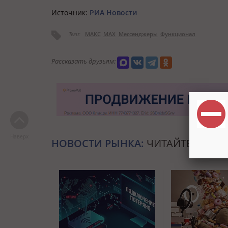
Источник:
РИА Новости
Теги:
МАКС
MAX
Мессенджеры
Функционал
Рассказать друзьям:
Наверх
НОВОСТИ РЫНКА:
ЧИТАЙТЕ ТАКЖЕ