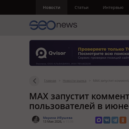
Новости
Статьи
Интервью
Главная
>
Новости рынка
>
MAX запустит коммент
MAX запустит коммент
пользователей в июне
Марина Ибушева
13 Мая 2026,
в 15:06