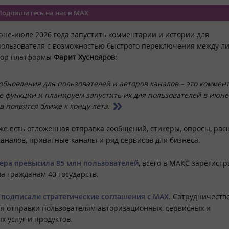
Подпишитесь на нас в MAX
е-июле 2026 года запустить комментарии и истории для
т пользователя с возможностью быстрого переключения между л
ктор платформы
Фарит Хуснояров
:
бновления для пользователей и авторов каналов – это коммен
бе функции и планируем запустить их для пользователей в июн
в появятся ближе к концу лета.
же есть отложенная отправка сообщений, стикеры, опросы, ра
аналов, приватные каналы и ряд сервисов для бизнеса.
ера превысила 85 млн пользователей
, всего в МАКС зарегист
а гражданам 40 государств.
 подписали стратегические соглашения с MAX
. Сотрудничеств
я отправки пользователям авторизационных, сервисных и
 услуг и продуктов.