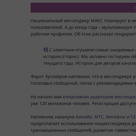
Национальный мессенджер МАКС планирует в июн
пользователей. А до конца года – мультиаккаун
рабочим профилем. Об этом рассказал гендире
С заметным отрывом самые ожидаемые о
истории (сторис). Мы активно тестируем о
текущего года. Истории для авторов канало
Фарит Хуснояров напомнил, что в мессенджере у
голосовых сообщений, папка с рекомендациями к
На начало мая
ежедневная аудитория мессендж
уже 120 миллионов человек. Регистрация доступн
Напомним, накануне
Билайн, МТС, Мегафон и Т2
предполагает использование нацмессенджера дл
транзакционных сообщений, развитие совместных