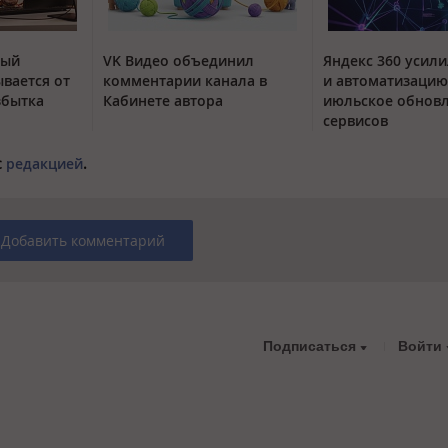
тый
VK Видео объединил
Яндекс 360 усили
вается от
комментарии канала в
и автоматизацию
збытка
Кабинете автора
июльское обнов
сервисов
с
редакцией
.
Добавить комментарий
Подписаться
Войти