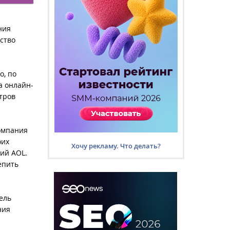
ния
ство
о, по
а онлайн-
тров
компания
оих
Хочу рекламу. Что делать?
ий AOL.
епить
тель
ния