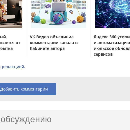
тый
VK Видео объединил
Яндекс 360 усили
вается от
комментарии канала в
и автоматизацию
збытка
Кабинете автора
июльское обнов
сервисов
с
редакцией
.
Добавить комментарий