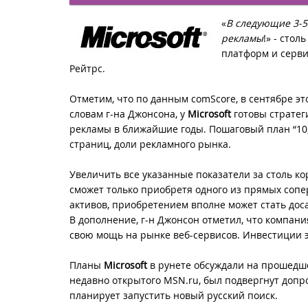
«
В следующие 3-5
рекламы
!» - сто
платформ и серв
Рейтрс.
Отметим, что по данным comScore, в сентябре э
словам г-на Джонсона, у
Microsoft
готовы стратег
рекламы в ближайшие годы. Пошаговый план “10, 
страниц, доли рекламного рынка.
Увеличить все указанные показатели за столь к
сможет только приобретя одного из прямых сопер
активов, приобретением вполне может стать дос
В дополнение, г-н Джонсон отметил, что компан
свою мощь на рынке веб-сервисов. Инвестиции эт
Планы
Microsoft
в рунете обсуждали на прошедш
недавно открытого MSN.ru, был подвергнут допро
планирует запустить новый русский поиск.