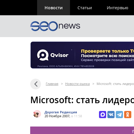
Новости
Статьи
Интервью
Главная
>
Новости рынка
>
Microsoft: стать лидеро
Microsoft: стать лидер
Дорогая Редакция
20 Ноября 2007,
в 11:58