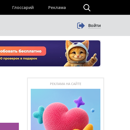
×
Глоссарий
Реклама
Войти
РЕКЛАМА НА САЙТЕ