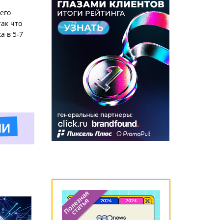
 его
так что
а в 5-7