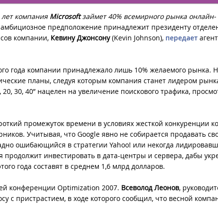
 лет компания
Microsoft
займет 40% всемирного рынка онлайн-
ль амбициозное предположение принадлежит президенту отделе
исов компании,
Кевину Джонсону
(Kevin Johnson),
передает
агент
того года компании принадлежало лишь 10% желаемого рынка. Н
ические планы, следуя которым компания станет лидером рынк
20, 30, 40” нацелен на увеличение поискового трафика, просмо
ороткий промежуток времени в условиях жесткой конкуренции 
ников. Учитывая, что Google явно не собирается продавать св
адно ошибающийся в стратегии Yahoo! или некогда лидировавш
ия продолжит инвестировать в дата-центры и сервера, дабы укр
ого года составят в среднем 1,6 млрд долларов.
ей конференции Optimization 2007.
Всеволод Леонов
, руководи
су с пристрастием, в ходе которого сообщил, что весной компа