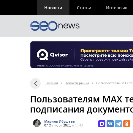
Новости
Статьи
Интервью
Главная
>
Новости рынка
>
Пользователям МАХ те
Пользователям МАХ те
подписания документ
Марина Ибушева
07 Октября 2025,
в 15:43