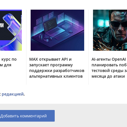
 курс по
MAX открывает API и
AI-агенты OpenAI
м для
запускает программу
планировать поб
поддержки разработчиков
тестовой среды з
альтернативных клиентов
месяца до атаки
с
редакцией
.
Добавить комментарий