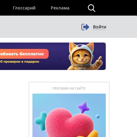
×
Глоссарий
Реклама
Войти
РЕКЛАМА НА САЙТЕ