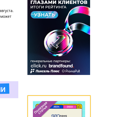
вгуста.
 может