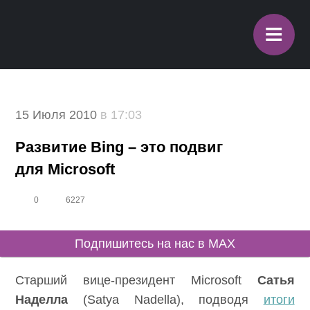
≡
15 Июля 2010
в 17:03
Развитие Bing – это подвиг
для Microsoft
0
6227
Подпишитесь на нас в MAX
Cтарший вице-президент Microsoft
Сатья
Наделла
(Satya Nadella), подводя
итоги