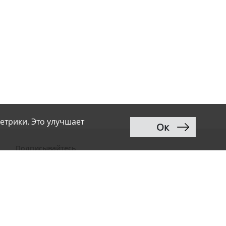
етрики. Это улучшает
Ок
Подписывайтесь
ВКонтакте
Telegram
Дзен
MAX
Тwitter
RSS
Рассылка