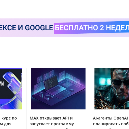
 курс по
MAX открывает API и
AI-агенты OpenAI
м для
запускает программу
планировать поб