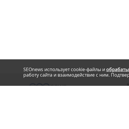
SEOnews использует cookie-файлы и
обрабаты
работу сайта и взаимодействие с ним. Подтвер
О
Нашли опечатку? Ctrl+Enter
П
У
© SEOnews.ru Все права защищены. 2026
К
Email редакции: info@seonews.ru
К
О
Телефон редакции: