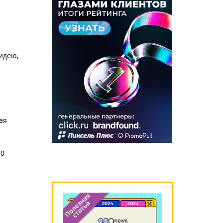
идею,
ая
20