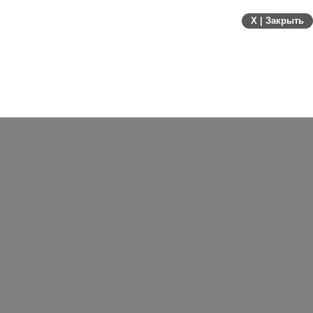
X | Закрыть
Фотографии с кубка SEOnews смотрите в
наших группах:
"В Контакте"