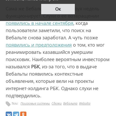
Сама же Вебальта уже около двух недель
Ок
функционирует. Слухи о ее возвращении
появились в начале сентября
, когда
пользователи заметили, что поиск на
Вебальте снова заработал. А чуть позже
появились и предположения
о том, кто мог
реанимировать казавшийся умершим
поисковик. Наиболее вероятным инвестором
назывался
РБК
, из-за того, что в выдаче
Вебальты появились контекстные
объявления, которые вели на проекты
интернет-холдинга РБК. Однако слухи не
подтвердились.
Теги:
Поисковые системы
Сделки
Вебальта
Webalta