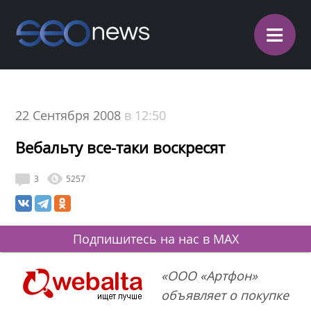
≡
22 Сентября 2008
в 12:50
Вебальту все-таки воскресят
3
5257
Подпишитесь на нас в MAX
«ООО «Артфон»
объявляет о покупке