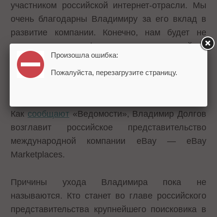
участником российской интернет-отрасли. Мы
очень благодарны Владимиру за его вклад в
развитие компании. Конечно, нам будет не
хватать его профессионализма, знаний и
Произошла ошибка:
энергии, но мы понимаем его стремление к
новым задачам и желаем ему успехов во всех
Пожалуйста, перезагрузите страницу.
начинаниях".
Как
сообщают
«Ведомости», Владимир Долгов
возглавит российское представительство
международной компании eBay — eBay
Marketplaces.
Причины ухода Владимира пока не
называются. Кто станет во главе российского
представительства крупнейшего поисковика в