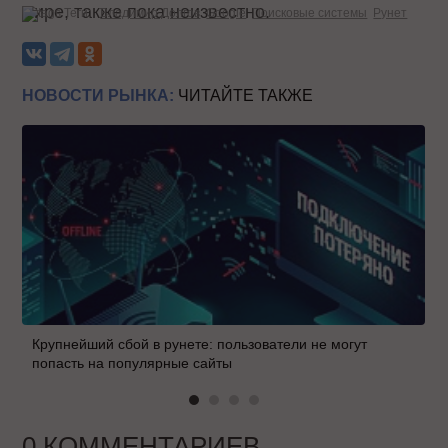
мире, также пока неизвестно.
Теги:
Владимир Долгов
Google
Поисковые системы
Рунет
НОВОСТИ РЫНКА:
ЧИТАЙТЕ ТАКЖЕ
Крупнейший сбой в рунете: пользователи не могут
попасть на популярные сайты
0 КОММЕНТАРИЕВ