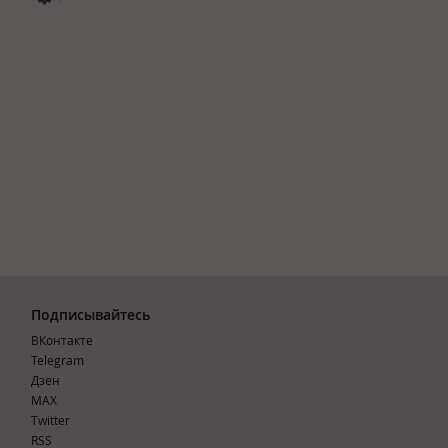
Подписывайтесь
ВКонтакте
Telegram
Дзен
MAX
Тwitter
RSS