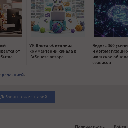
тый
VK Видео объединил
Яндекс 360 усили
вается от
комментарии канала в
и автоматизацию
збытка
Кабинете автора
июльское обнов
сервисов
с
редакцией
.
Добавить комментарий
Подписаться
Войти