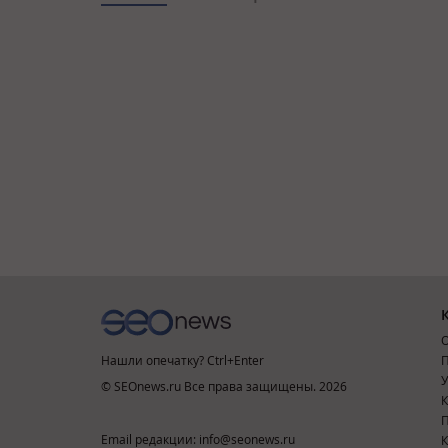
О
Нашли опечатку? Ctrl+Enter
П
У
© SEOnews.ru Все права защищены. 2026
К
Email редакции: info@seonews.ru
К