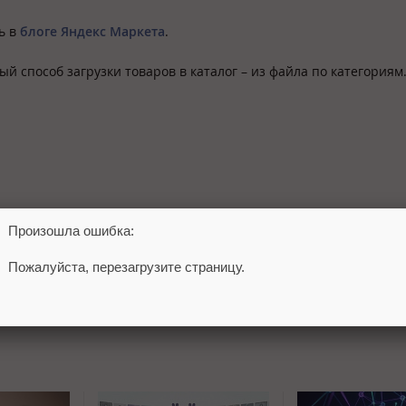
ь в
блоге Яндекс Маркета
.
й способ загрузки товаров в каталог – из файла по категориям
Произошла ошибка:
Пожалуйста, перезагрузите страницу.