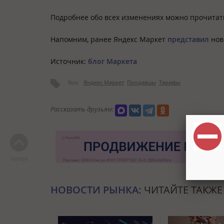
Подробнее обо всех изменениях можно прочитат
Напомним, ранее Яндекс Маркет
представил
новы
Источник:
блог Маркета
Теги:
Яндекс Маркет
Продавцы
Тарифы
Рассказать друзьям:
Наверх
НОВОСТИ РЫНКА:
ЧИТАЙТЕ ТАКЖЕ