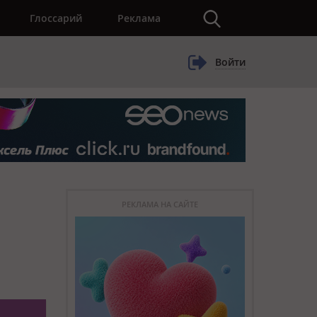
×
Глоссарий
Реклама
Войти
РЕКЛАМА НА САЙТЕ