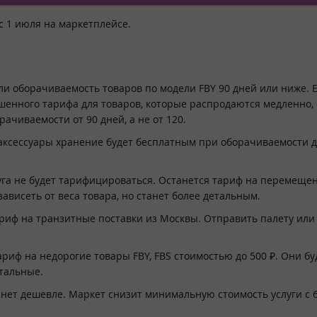
с 1 июля на маркетплейсе.
ли оборачиваемость товаров по модели FBY 90 дней или ниже. 
вышенного тарифа для товаров, которые распродаются медленно,
ачиваемости от 90 дней, а не от 120.
и аксессуары хранение будет бесплатным при оборачиваемости д
уга не будет тарифицироваться. Останется тариф на перемеще
ависеть от веса товара, но станет более детальным.
ариф на транзитные поставки из Москвы. Отправить палету или
иф на недорогие товары FBY, FBS стоимостью до 500 ₽. Они бу
стальные.
нет дешевле. Маркет снизит минимальную стоимость услуги с 6