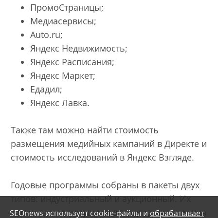
ПромоСтраницы;
Медиасервисы;
Auto.ru;
Яндекс Недвижимость;
Яндекс Расписания;
Яндекс Маркет;
Едадил;
Яндекс Лавка.
Также там можно найти стоимость
размещения медийных кампаний в Директе и
стоимость исследований в Яндекс Взгляде.
Годовые программы собраны в пакеты двух
типов: индустриальный и аукционный. Их
основные преимущества – выгодные условия
SEOnews использует cookie-файлы и
обрабатывает