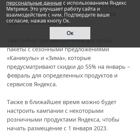
персональные данные
с использованием Яндекс
на размещение рекламы и бонусы в виде
Метрики. Это улучшает работу сайта и
кешбэков, кастомной аналитики, тестов
взаимодействие с ним. Подтвердите ваше
согласие, нажав кнопу Ок.
видеокреативов и т. д.
Ок
Уже сейчас рекламодателям доступны
пакеты с сезонными предложениями
«Каникулы» и «Зима», которые
предусматривают скидки до 55% на январь –
февраль для определенных продуктов и
сервисов Яндекса.
Также в ближайшее время можно будет
настроить кампании с некоторыми
розничными продуктами Яндекса, чтобы
начать размещение с 1 января 2023.