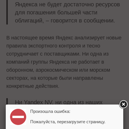
Яндекса не будет достаточно ресурсов
для погашения большей части
облигаций, – говорится в сообщении.
В настоящее время Яндекс анализирует новые
правила экспортного контроля и тесно
сотрудничает с поставщиками. Ни одна из
компаний группы Яндекса не работает в
оборонном, аэрокосмическом или морском
секторах, на которые были направлены
конкретные действия.
Ни Yandex NV, ни одна из наших
дочерних компаний, ни один из членов
Произошла ошибка:
нашего совета директоров или
Пожалуйста, перезагрузите страницу.
руководства, ни один из наших