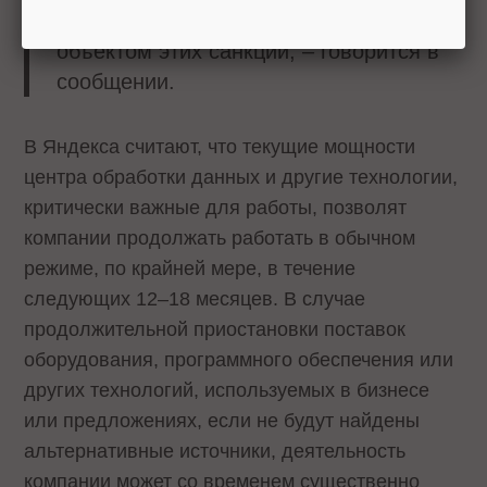
основных акционеров не являются
объектом этих санкций, – говорится в
сообщении.
В Яндекса считают, что текущие мощности
центра обработки данных и другие технологии,
критически важные для работы, позволят
компании продолжать работать в обычном
режиме, по крайней мере, в течение
следующих 12–18 месяцев. В случае
продолжительной приостановки поставок
оборудования, программного обеспечения или
других технологий, используемых в бизнесе
или предложениях, если не будут найдены
альтернативные источники, деятельность
компании может со временем существенно