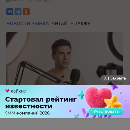
НОВОСТИ РЫНКА:
ЧИТАЙТЕ ТАКЖЕ
X | Закрыть
Российский рынок инфлюенс-маркетинга вошел в фазу
стагнации после нескольких лет роста
0 КОММЕНТАРИЕВ