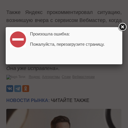
Также Яндекс прокомментировал ситуацию,
возникшую вчера с сервисом Вебмастер, когда
сервис не считал количество страниц в поиске
Произошла ошибка:
и внешних ссылок на страницы сайта:
«Ночью
произошла ошибка, из-за которой в
Пожалуйста, перезагрузите страницу.
Вебмастере не отображались данные по
проиндексированным страницам и ссылкам.
Она уже исправлена».
Теги:
Яндекс
Алгоритмы
Спам
Вебмастерам
НОВОСТИ РЫНКА:
ЧИТАЙТЕ ТАКЖЕ