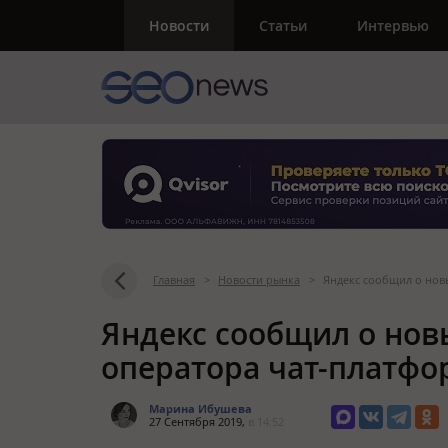
Новости
Статьи
Интервью
Главная
>
Новости рынка
>
Яндекс сообщил о нов
Яндекс сообщил о нов
оператора чат-платф
Марина Ибушева
27 Сентября 2019,
в 14:52