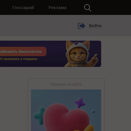
×
Глоссарий
Реклама
Войти
РЕКЛАМА НА САЙТЕ