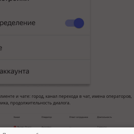
иенте и чате: город, канал перехода в чат, имена операторов,
ника, продолжительность диалога.