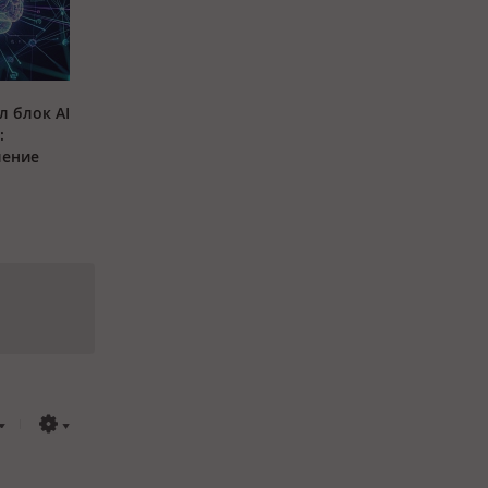
л блок AI
:
ление