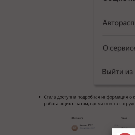
Стала доступна подробная информация о кл
работающих с чатом, время ответа сотруд