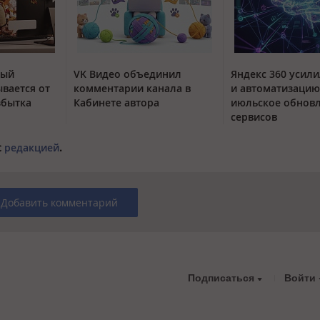
тый
VK Видео объединил
Яндекс 360 усили
вается от
комментарии канала в
и автоматизацию
збытка
Кабинете автора
июльское обнов
сервисов
с
редакцией
.
Добавить комментарий
Подписаться
Войти