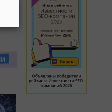
атах.
Объявлены победители
рейтинга Известности SEO-
компаний 2025