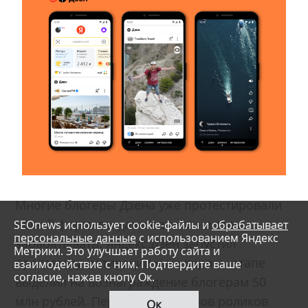
Многие блогеры Дзена уже протестировали
новый формат и даже начали на этом
SEOnews использует cookie-файлы и
обрабатывает
персональные данные
с использованием Яндекс
зарабатывать. Яндекс.Дзен запустил
Метрики. Это улучшает работу сайта и
программу мотивации и на первом этапе
взаимодействие с ним. Подтвердите ваше
согласие, нажав кнопу Ок.
выделил на вознаграждение блогерам 50
млн рублей. Первые 100 авторов роликов
Ок