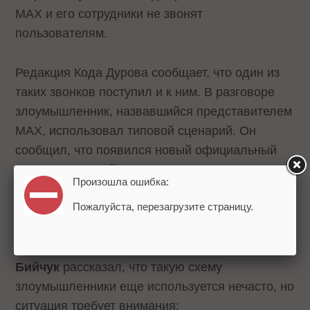
MAX и его сотрудники не звонят
пользователям.
Редакция Кода Дурова сообщает, что один из
таких звонков поступил и к ним. В разговоре
злоумышленник, назвавшийся представителем
MAX, использовал типовой сценарий. Он
сообщил, что появился новый официальный
государственный мессенджер, и настаивал, что
Произошла ошибка:
пользователю необходимо немедленно
Пожалуйста, перезагрузите страницу.
активировать «аккаунт безопасности».
Директор продукта «Защитник» МТС
Андрей
Бийчук
рассказал, что такую схему
злоумышленники еще используется нечасто, но
ситуация требует внимания: