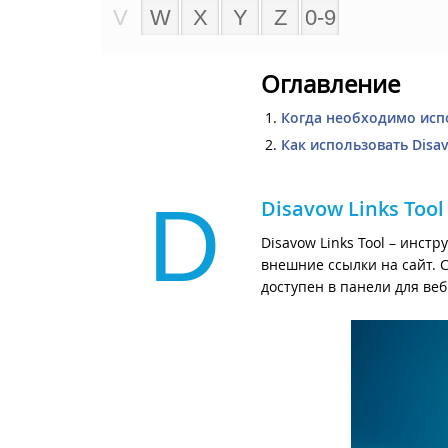
V
W
X
Y
Z
0-9
Оглавление
Когда необходимо исп
Как использовать Disav
D
Disavow Links Tool
Disavow Links Tool – инс
внешние ссылки на сайт. 
доступен в панели для веб