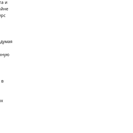
та и
айне
урс
 думая
очную
 в
ых