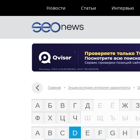
Новости
Статьи
Интервью
Главная
>
Энциклопедия интернет-маркетинга
>
D
А
Б
В
Г
Д
Е
Ё
Ж
З
Ф
Х
Ц
Ч
Ш
Щ
Ъ
Ы
Ь
A
B
C
D
E
F
G
H
I