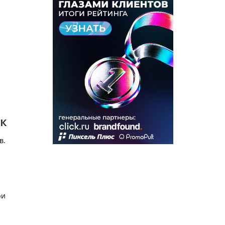
ок
в.
ри