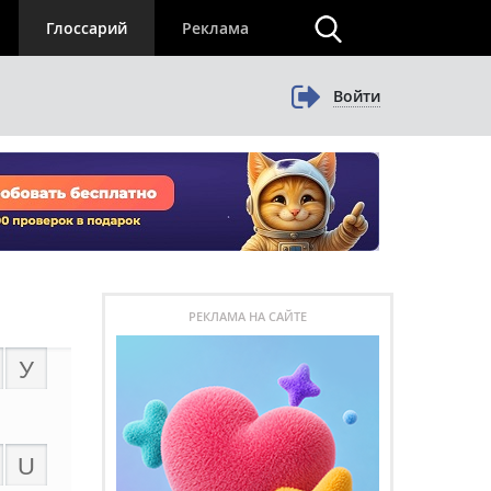
×
Глоссарий
Реклама
Войти
РЕКЛАМА НА САЙТЕ
У
U