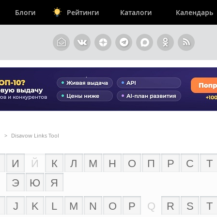
Блоги
Рейтинги
Каталоги
Календарь
>
Disavow Links Tool
И
Й
К
Л
М
Н
О
П
Р
С
Т
Э
Ю
Я
J
K
L
M
N
O
P
Q
R
S
T