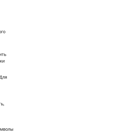
ого
ить
лки
 Для
ь,
имволы