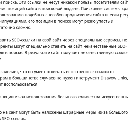
 поиска. Эти ссылки не несут никакой пользы посетителям сай
ния позиций сайта в поисковой выдаче. Поисковые системы кр
пользованию подобных способов продвижения сайта и, если рес
ипуляциями, его позиции в поиске могут резко упасть и
таточно сложно.
авить SEO-ссылки на свой сайт через специальные сервисы, не
куренты могут специально ставить на сайт некачественные SEO-
ел» в поиске. В результате сайт получает некачественную ссыл
и.
 заявляет, что он умеет отличать естественные ссылки от
рам в большинстве случаев не нужен инструмент Disavow Links,
ит воспользоваться:
анкции из-за использования большого количества искусственн
то на сайт могут быть наложены штрафные меры из-за большого
 SEO-ссылок.