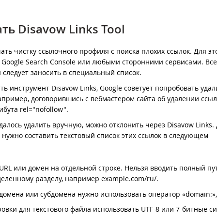
ть Disavow Links Tool
ать чистку ссылочного профиля с поиска плохих ссылок. Для эт
 Google Search Console или любыми сторонними сервисами. Все
 следует заносить в специальный список.
ь инструмент Disavow Links, Google советует попробовать удал
апример, договорившись с вебмастером сайта об удалении ссы
бута rel="nofollow".
удалось удалить вручную, можно отклонить через Disavow Links.
 нужно составить текстовый список этих ссылок в следующем
URL или домен на отдельной строке. Нельзя вводить полный пут
еленному разделу, например example.com/ru/.
домена или субдомена нужно использовать оператор «domain:»,
ровки для текстового файла использовать UTF-8 или 7-битные с