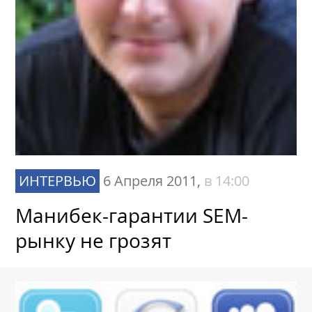
SEOnews использует cookie-файлы и
обрабатывает
персональные данные
с использованием Яндекс
Метрики. Это улучшает работу сайта и
взаимодействие с ним. Подтвердите ваше
согласие, нажав кнопу Ок.
Ок
ИНТЕРВЬЮ
6 Апреля 2011,
в 14:00
Манибек-гарантии SEM-
рынку не грозят