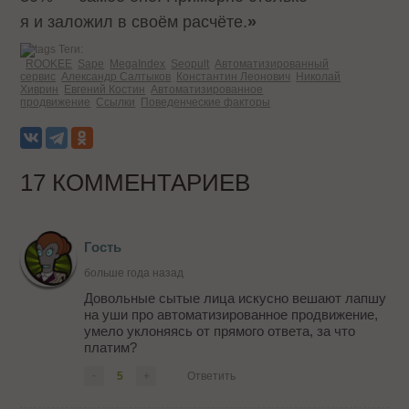
я и заложил в своём расчёте.
»
Теги:
ROOKEE
Sape
MegaIndex
Seopult
Автоматизированный
сервис
Александр Салтыков
Константин Леонович
Николай
Хиврин
Евгений Костин
Автоматизированное
продвижение
Ссылки
Поведенческие факторы
17 КОММЕНТАРИЕВ
Гость
больше года назад
Довольные сытые лица искусно вешают лапшу
на уши про автоматизированное продвижение,
умело уклоняясь от прямого ответа, за что
платим?
-
5
+
Ответить