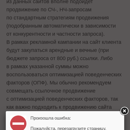
из данных сайтов вполне подойдет
продвижение по СЧ-, НЧ-запросам
по стандартным стратегиям продвижения
(подобранным автоматически в зависимости
от конкурентности и частности запроса).
В рамках рекламной кампании на сайт клиента
будут закупаться арендные и вечные (при
бюджете запроса от 800 руб.) ссылки. Либо
в рамках указанной суммы можно
воспользоваться оптимизацией поведенческих
факторов (ОПФ). Мы обычно рекомендуем
совмещать ссылочное продвижение
с оптимизацией поведенческих факторов, так
как важно подходить к продвижению сайта
с разных сторон. Например, сайту
Произошла ошибка:
http://www.botinki.net/
можно воспользоваться
Пожалуйста, перезагрузите страницу.