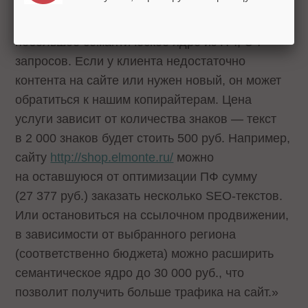
услугой ОПФ (за 15 732 руб./мес.),
а на оставшуюся сумму сгенерировать
небольшое семантическое ядро из НЧ, СЧ-
запросов. Если у клиента недостаточно
контента на сайте или нужен новый, он может
обратиться к нашим копирайтерам. Цена
услуги зависит от количества знаков — текст
в 2 000 знаков будет стоить 500 руб. Например,
сайту
http://shop.elmonte.ru/
можно
на оставшуюся от оптимизации ПФ сумму
(27 377 руб.) заказать несколько SEO-текстов.
Или остановиться на ссылочном продвижении,
в зависимости от выбранного региона
(соответственно бюджета) можно расширить
семантическое ядро до 30 000 руб., что
позволит получить больше трафика на сайт.»