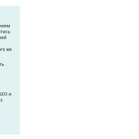
ением
йтись
ней
ого же
ть
 SEO и
из