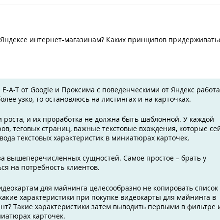
 Яндексе интернет-магазинам? Каких принципов придерживать
 E-A-T от Google и Проксима с поведенческими от Яндекс работ
более узко, то остановлюсь на листингах и на карточках.
и роста, и их проработка не должна быть шаблонной. У каждой
ов, теговых страниц, важные текстовые вхождения, которые се
вода текстовых характеристик в миниатюрах карточек.
иза вышеперечисленных сущностей. Самое простое – брать у
ься на потребность клиентов.
идеокартам для майнинга целесообразно не копировать список
а какие характеристики при покупке видеокарты для майнинга в
т? Такие характеристики затем выводить первыми в фильтре 
ниатюрах карточек.