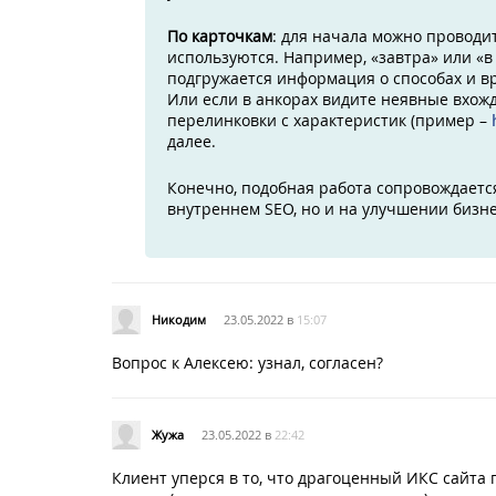
По карточкам
: для начала можно проводи
используются. Например, «завтра» или «в 
подгружается информация о способах и вр
Или если в анкорах видите неявные вхожд
перелинковки с характеристик (пример –
далее.
Конечно, подобная работа сопровождается
внутреннем SEO, но и на улучшении бизне
Никодим
23.05.2022 в
15:07
Вопрос к Алексею: узнал, согласен?
Жужа
23.05.2022 в
22:42
Клиент уперся в то, что драгоценный ИКС сайта 