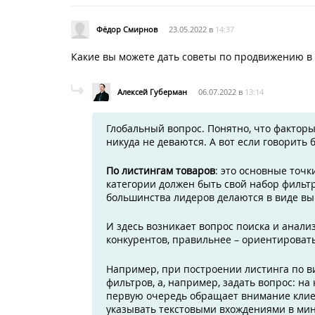
Фёдор Смирнов
23.05.2022 в
14:37
Какие вы можете дать советы по продвижению в
Алексей Губерман
06.07.2022 в
13:14
Глобальный вопрос. Понятно, что факторы
никуда не деваются. А вот если говорить 
По листингам товаров
: это основные точк
категории должен быть свой набор фильтр
большинства лидеров делаются в виде вы
И здесь возникает вопрос поиска и анал
конкурентов, правильнее – ориентироват
Например, при построении листинга по в
фильтров, а, например, задать вопрос: н
первую очередь обращает внимание клиен
указывать текстовыми вхождениями в ми