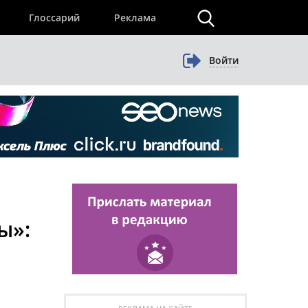
×
Глоссарий
Реклама
Войти
ы»: