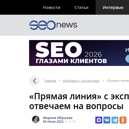
Новости
Статьи
Интервью
Главная
>
Интервью с экспертами
>
«Прямая линия
«Прямая линия» с экс
отвечаем на вопросы
Марина Ибушева
06 Июля 2022,
в 13:30