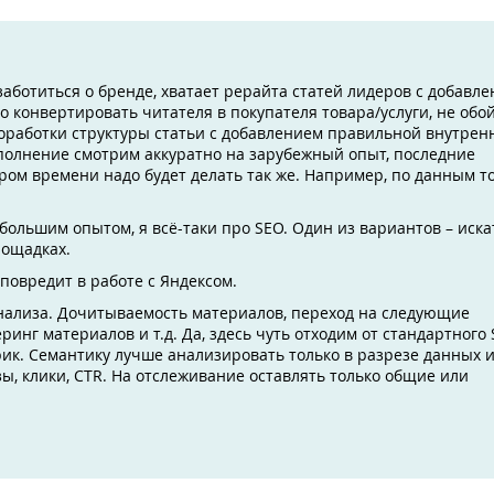
 заботиться о бренде, хватает рерайта статей лидеров с добавл
до конвертировать читателя в покупателя товара/услуги, не обо
оработки структуры статьи с добавлением правильной внутрен
дополнение смотрим аккуратно на зарубежный опыт, последние
ром времени надо будет делать так же. Например, по данным т
большим опытом, я всё-таки про SEO. Один из вариантов – иска
лощадках.
е повредит в работе с Яндексом.
анализа. Дочитываемость материалов, переход на следующие
инг материалов и т.д. Да, здесь чуть отходим от стандартного
ик. Семантику лучше анализировать только в разрезе данных 
ы, клики, CTR. На отслеживание оставлять только общие или