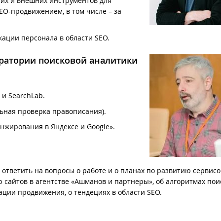
них и внешних инструментов для
EO-продвижением, в том числе – за
ации персонала в области SEO.
оратории поисковой аналитики
 и SearchLab.
льная проверка правописания).
нжирования в Яндексе и Google».
 ответить на вопросы о работе и о планах по развитию сервисо
ю сайтов в агентстве «Ашманов и партнеры», об алгоритмах по
зации продвижения, о тендециях в области SEO.