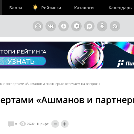
Блоги
Рейтинги
Каталоги
Календарь
» с экспертами «Ашманов и партнеры»: отвечаем на вопросы
пертами «Ашманов и партнер
Шрифт:
0
76239