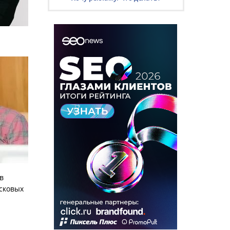
в
исковых