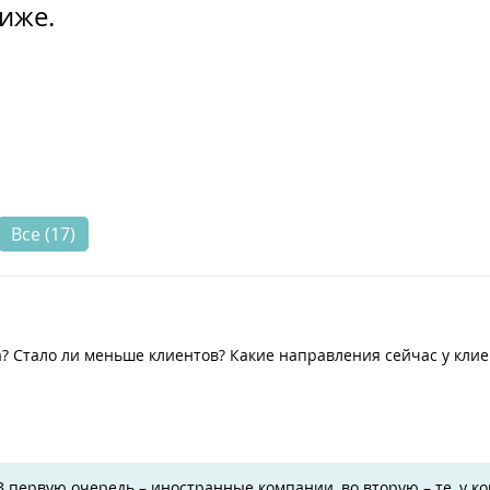
ниже.
Все (17)
а? Стало ли меньше клиентов? Какие направления сейчас у кли
В первую очередь – иностранные компании, во вторую – те, у ко