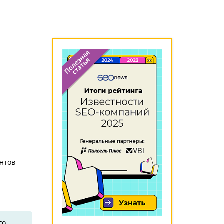
ентов
го