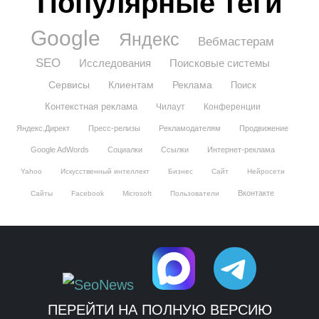
Популярные теги
Google
Яндекс
Вебмастерам
SEO
Исследования
Поисковые системы
Сервисы
Клиентам
Реклама
Поиск
Контекстная реклама
Чилаут
Конференции
Яндекс.Директ
Пресс-релизы
Рекламодателям
Продвижение
Google AdWords
Социалки
Ссылки
Интернет-реклама
Yahoo
Искусственный интеллект
Бизнес
Сайт
Нейросети
Вконтакте
Сайты
Facebook
Microsoft
Пользователи
ПЕРЕЙТИ НА ПОЛНУЮ ВЕРСИЮ