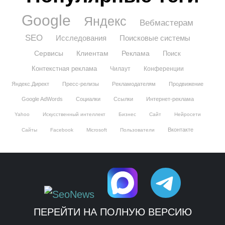
Google
Яндекс
Вебмастерам
SEO
Исследования
Поисковые системы
Сервисы
Клиентам
Реклама
Поиск
Контекстная реклама
Чилаут
Конференции
Яндекс.Директ
Пресс-релизы
Рекламодателям
Продвижение
Google AdWords
Социалки
Ссылки
Интернет-реклама
Yahoo
Искусственный интеллект
Бизнес
Сайт
Нейросети
Вконтакте
Сайты
Facebook
Microsoft
Пользователи
ПЕРЕЙТИ НА ПОЛНУЮ ВЕРСИЮ