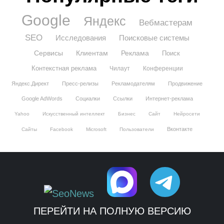
Google
Яндекс
Вебмастерам
SEO
Исследования
Поисковые системы
Сервисы
Клиентам
Реклама
Поиск
Контекстная реклама
Чилаут
Конференции
Яндекс.Директ
Пресс-релизы
Рекламодателям
Продвижение
Google AdWords
Социалки
Ссылки
Интернет-реклама
Yahoo
Искусственный интеллект
Бизнес
Сайт
Нейросети
Вконтакте
Сайты
Facebook
Microsoft
Пользователи
ПЕРЕЙТИ НА ПОЛНУЮ ВЕРСИЮ