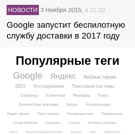
НОВОСТИ
3 Ноября 2015,
в 11:10
Google запустит беспилотную
службу доставки в 2017 году
Популярные теги
Google
Яндекс
Вебмастерам
SEO
Исследования
Поисковые системы
Сервисы
Клиентам
Реклама
Поиск
Контекстная реклама
Чилаут
Конференции
Яндекс.Директ
Пресс-релизы
Рекламодателям
Продвижение
Google AdWords
Социалки
Ссылки
Интернет-реклама
Yahoo
Искусственный интеллект
Бизнес
Сайт
Нейросети