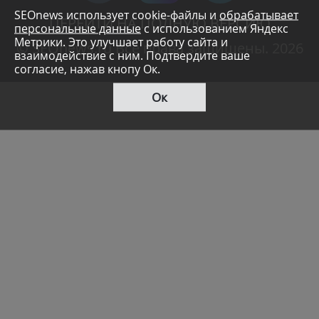
SEOnews использует cookie-файлы и
обрабатывает
ПЕРЕЙТИ НА ПОЛНУЮ ВЕРСИЮ
персональные данные
с использованием Яндекс
Метрики. Это улучшает работу сайта и
© SEOnews.ru Все права защищены. 2026
взаимодействие с ним. Подтвердите ваше
согласие, нажав кнопу Ок.
Ок