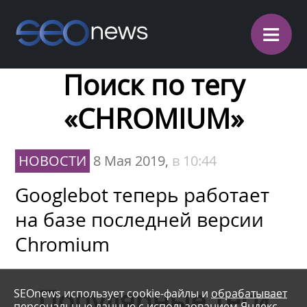
≡
Поиск по тегу
«CHROMIUM»
НОВОСТИ
8 Мая 2019,
в 10:44
Googlebot теперь работает
на базе последней версии
Chromium
Популярные теги
SEOnews использует cookie-файлы и
обрабатывает
персональные данные
с использованием Яндекс