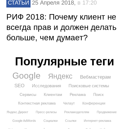
СТАТЬИ
25 Апреля 2018,
в 17:20
РИФ 2018: Почему клиент не
всегда прав и должен делать
больше, чем думает?
Популярные теги
Google
Яндекс
Вебмастерам
SEO
Исследования
Поисковые системы
Сервисы
Клиентам
Реклама
Поиск
Контекстная реклама
Чилаут
Конференции
Яндекс.Директ
Пресс-релизы
Рекламодателям
Продвижение
Google AdWords
Социалки
Ссылки
Интернет-реклама