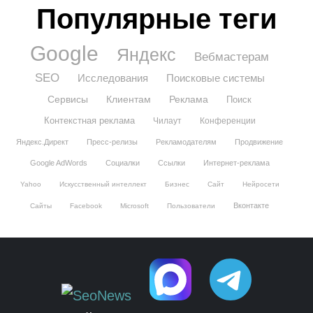
Популярные теги
Google
Яндекс
Вебмастерам
SEO
Исследования
Поисковые системы
Сервисы
Клиентам
Реклама
Поиск
Контекстная реклама
Чилаут
Конференции
Яндекс.Директ
Пресс-релизы
Рекламодателям
Продвижение
Google AdWords
Социалки
Ссылки
Интернет-реклама
Yahoo
Искусственный интеллект
Бизнес
Сайт
Нейросети
Вконтакте
Сайты
Facebook
Microsoft
Пользователи