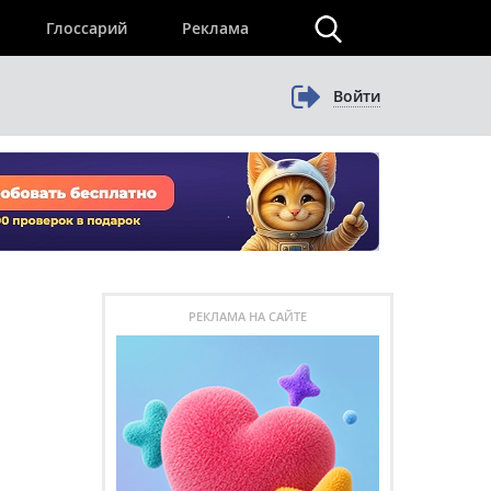
×
Глоссарий
Реклама
Войти
РЕКЛАМА НА САЙТЕ