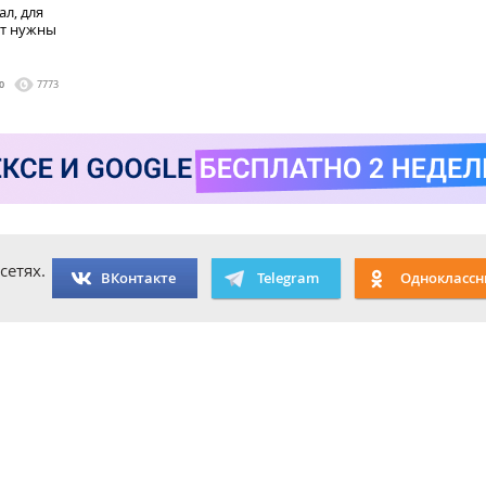
ал, для
ут нужны
0
7773
сетях.
ВКонтакте
Telegram
Одноклассн