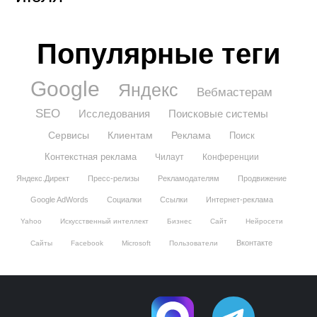
Популярные теги
Google
Яндекс
Вебмастерам
SEO
Исследования
Поисковые системы
Сервисы
Клиентам
Реклама
Поиск
Контекстная реклама
Чилаут
Конференции
Яндекс.Директ
Пресс-релизы
Рекламодателям
Продвижение
Google AdWords
Социалки
Ссылки
Интернет-реклама
Yahoo
Искусственный интеллект
Бизнес
Сайт
Нейросети
Вконтакте
Сайты
Facebook
Microsoft
Пользователи