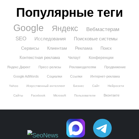
Популярные теги
Google
Яндекс
Вебмастерам
SEO
Исследования
Поисковые системы
Сервисы
Клиентам
Реклама
Поиск
Контекстная реклама
Чилаут
Конференции
Яндекс.Директ
Пресс-релизы
Рекламодателям
Продвижение
Google AdWords
Социалки
Ссылки
Интернет-реклама
Yahoo
Искусственный интеллект
Бизнес
Сайт
Нейросети
Вконтакте
Сайты
Facebook
Microsoft
Пользователи