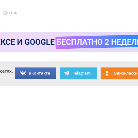
13136
сетях.
ВКонтакте
Telegram
Одноклассн