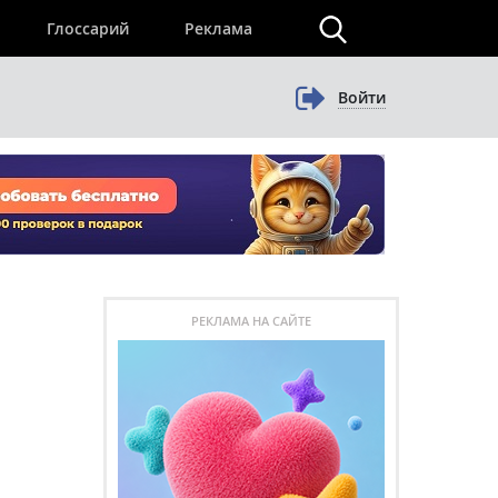
×
Глоссарий
Реклама
Войти
РЕКЛАМА НА САЙТЕ