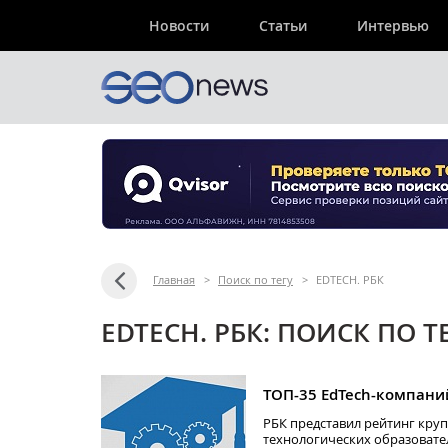
Новости
Статьи
Интервью
Главная
>
Поиск по тегу
>
EDTECH. РБК
EDTECH. РБК: ПОИСК ПО Т
ТОП-35 EdTech-компани
РБК представил рейтинг кр
технологических образоват