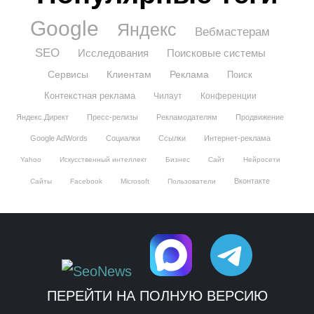
Google
Яндекс
Вебмастерам
SEO
Исследования
Поисковые системы
Сервисы
Клиентам
Реклама
Поиск
Контекстная реклама
Чилаут
Конференции
Яндекс.Директ
Пресс-релизы
Рекламодателям
Продвижение
Google AdWords
Социалки
Ссылки
Интернет-реклама
Yahoo
Искусственный интеллект
Бизнес
Сайт
Нейросети
Вконтакте
Сайты
Facebook
Microsoft
Пользователи
ПЕРЕЙТИ НА ПОЛНУЮ ВЕРСИЮ