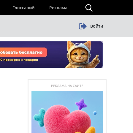
×
Глоссарий
Реклама
Войти
РЕКЛАМА НА САЙТЕ