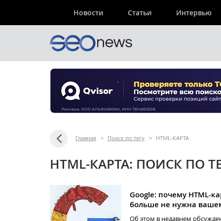
Новости
Статьи
Интервью
Главная
>
Поиск по тегу
>
HTML-КАРТА
HTML-КАРТА: ПОИСК ПО Т
Google: почему HTML-ка
больше не нужна вашем
Об этом в недавнем обсужде