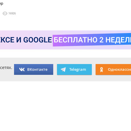
ер
16926
сетях.
ВКонтакте
Telegram
Одноклассн